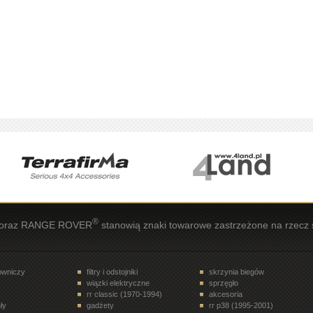
®
oraz RANGE ROVER
stanowią znaki towarowe zastrzeżone na rzecz 
rowniczy
filtry i odstojniki
skrzynia biegów
wiązki elektryczne
sprzęgło
rr classic (1970-1994)
akcesoria
ły
gadżety
rr p38 (1995-2001)