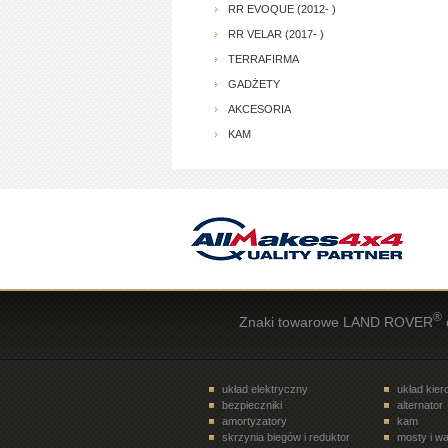
RR EVOQUE (2012- )
RR VELAR (2017- )
TERRAFIRMA
GADŻETY
AKCESORIA
KAM
®
Znaki towarowe LAND ROVER
układ elektryczny
układ kie
bezpieczniki
alternator
amortyzatory
kam
skrzynia biegów i reduktor
mosty i wa