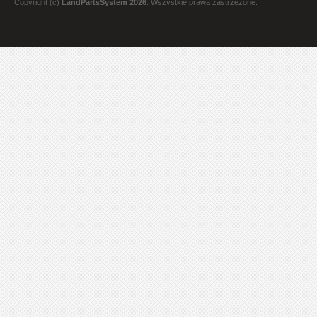
Copyright (c)
LandPartsSystem 2026
. Wszystkie prawa zastrzeżone.