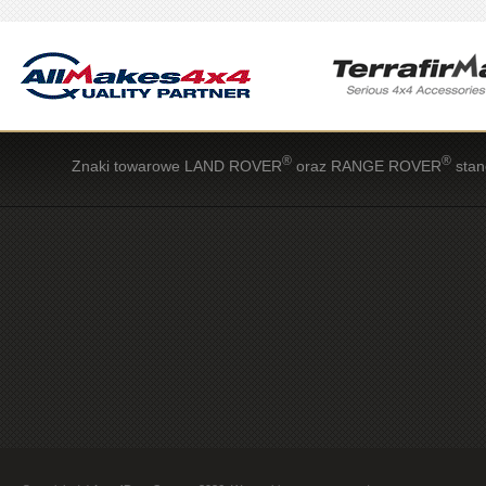
®
®
Znaki towarowe LAND ROVER
oraz RANGE ROVER
stan