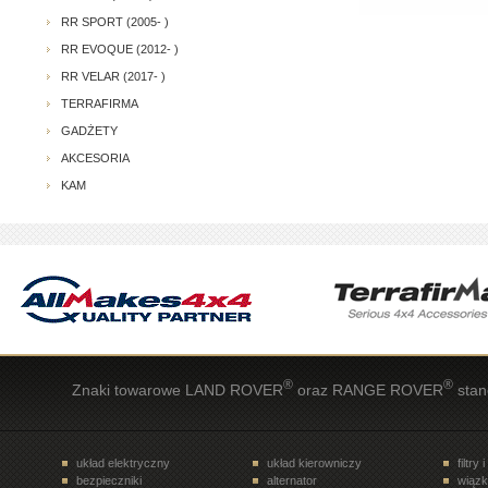
RR SPORT (2005- )
RR EVOQUE (2012- )
RR VELAR (2017- )
TERRAFIRMA
GADŻETY
AKCESORIA
KAM
®
®
Znaki towarowe LAND ROVER
oraz RANGE ROVER
stan
układ elektryczny
układ kierowniczy
filtry 
bezpieczniki
alternator
wiązk