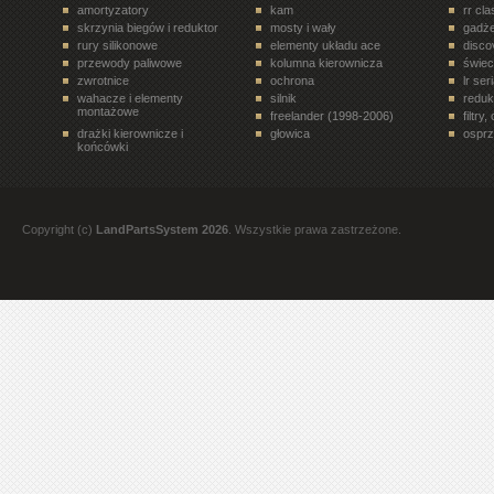
amortyzatory
kam
rr cl
skrzynia biegów i reduktor
mosty i wały
gadże
rury silikonowe
elementy układu ace
disco
przewody paliwowe
kolumna kierownicza
świe
zwrotnice
ochrona
lr ser
wahacze i elementy
silnik
reduk
montażowe
freelander (1998-2006)
filtry
drażki kierownicze i
głowica
osprz
końcówki
układ paliwowy
terrafirma
ukła
drzwi tył
półosie, przeguby
elem
rr velar (2017- )
siłowniki
disco
rury i tłumiki
zawory, regulatory
koła 
Copyright (c)
LandPartsSystem 2026
. Wszystkie prawa zastrzeżone.
filtry. oleje, smary
paski, rolki, napinacze
freel
all terrain
rury i przewody
stero
dyferencjał
discovery 1 (1989-1998)
nadwo
oleje
elementy wnętrza pojazdu
rr l3
przekaźniki
trójniki, czwórniki i złączki
bebny
mont
pompy hamulcowe
rr evoque (2012- )
zawor
zabieraki
termostaty
eleme
mosty i wały napędowe
elementy nadwozia
przek
przewody hamulcowe
półosie, przeguby,
częśc
zabieraki
zest
narzędzia
układ zapłonowy
eleme
sprzęgło i koło
elementy układu eas
uszcz
zamachowe
łożyska
filtry pyłków wentylacji
oświe