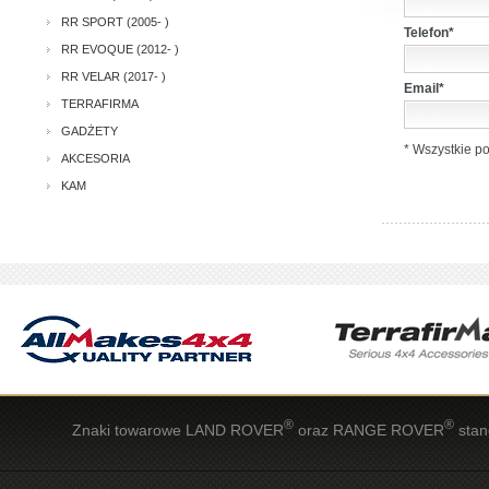
RR SPORT (2005- )
Telefon*
RR EVOQUE (2012- )
RR VELAR (2017- )
Email*
TERRAFIRMA
GADŻETY
* Wszystkie p
AKCESORIA
KAM
®
®
Znaki towarowe LAND ROVER
oraz RANGE ROVER
stan