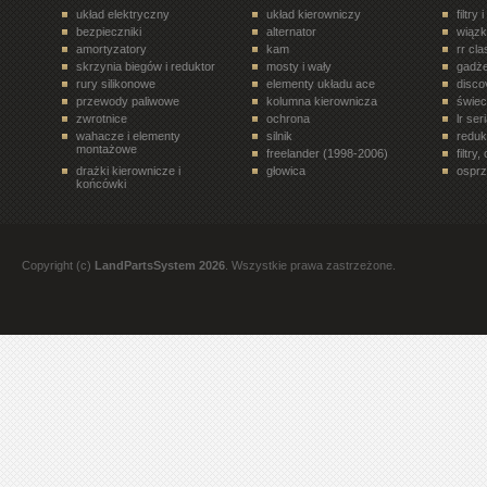
układ elektryczny
układ kierowniczy
filtry 
bezpieczniki
alternator
wiązk
amortyzatory
kam
rr cl
skrzynia biegów i reduktor
mosty i wały
gadże
rury silikonowe
elementy układu ace
disco
przewody paliwowe
kolumna kierownicza
świe
zwrotnice
ochrona
lr ser
wahacze i elementy
silnik
reduk
montażowe
freelander (1998-2006)
filtry
drażki kierownicze i
głowica
osprz
końcówki
układ paliwowy
terrafirma
ukła
drzwi tył
półosie, przeguby
elem
rr velar (2017- )
siłowniki
disco
rury i tłumiki
zawory, regulatory
koła 
Copyright (c)
LandPartsSystem 2026
. Wszystkie prawa zastrzeżone.
filtry. oleje, smary
paski, rolki, napinacze
freel
all terrain
rury i przewody
stero
dyferencjał
discovery 1 (1989-1998)
nadwo
oleje
elementy wnętrza pojazdu
rr l3
przekaźniki
trójniki, czwórniki i złączki
bebny
mont
pompy hamulcowe
rr evoque (2012- )
zawor
zabieraki
termostaty
eleme
mosty i wały napędowe
elementy nadwozia
przek
przewody hamulcowe
półosie, przeguby,
częśc
zabieraki
zest
narzędzia
układ zapłonowy
eleme