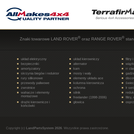
®
®
Znaki towarowe LAND ROVER
oraz RANGE ROVER
stan
układ elektryczny
układ kierowniczy
filtry 
bezpieczniki
alternator
wiązk
amortyzatory
kam
rr cl
skrzynia biegów i reduktor
mosty i wały
gadże
rury silikonowe
elementy układu ace
disco
przewody paliwowe
kolumna kierownicza
świe
zwrotnice
ochrona
lr ser
wahacze i elementy
silnik
reduk
montażowe
freelander (1998-2006)
filtry
drażki kierownicze i
głowica
osprz
końcówki
układ paliwowy
terrafirma
ukła
drzwi tył
półosie, przeguby
elem
rr velar (2017- )
siłowniki
disco
rury i tłumiki
zawory, regulatory
koła 
Copyright (c)
LandPartsSystem 2026
. Wszystkie prawa zastrzeżone.
filtry. oleje, smary
paski, rolki, napinacze
freel