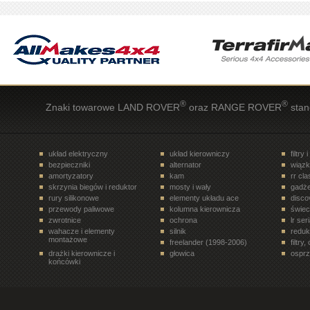
®
®
Znaki towarowe LAND ROVER
oraz RANGE ROVER
stan
układ elektryczny
układ kierowniczy
filtry 
bezpieczniki
alternator
wiązk
amortyzatory
kam
rr cl
skrzynia biegów i reduktor
mosty i wały
gadże
rury silikonowe
elementy układu ace
disco
przewody paliwowe
kolumna kierownicza
świe
zwrotnice
ochrona
lr ser
wahacze i elementy
silnik
reduk
montażowe
freelander (1998-2006)
filtry
drażki kierownicze i
głowica
osprz
końcówki
układ paliwowy
terrafirma
ukła
drzwi tył
półosie, przeguby
elem
rr velar (2017- )
siłowniki
disco
rury i tłumiki
zawory, regulatory
koła 