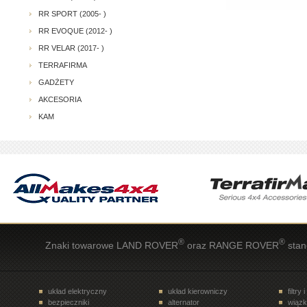
RR SPORT (2005- )
RR EVOQUE (2012- )
RR VELAR (2017- )
TERRAFIRMA
GADŻETY
AKCESORIA
KAM
®
®
Znaki towarowe LAND ROVER
oraz RANGE ROVER
stan
układ elektryczny
układ kierowniczy
filtry 
bezpieczniki
alternator
wiązk