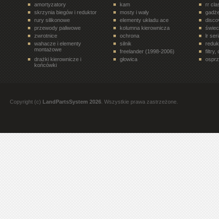
amortyzatory
kam
rr cl
skrzynia biegów i reduktor
mosty i wały
gadże
rury silikonowe
elementy układu ace
disco
przewody paliwowe
kolumna kierownicza
świe
zwrotnice
ochrona
lr ser
wahacze i elementy
silnik
reduk
montażowe
freelander (1998-2006)
filtry
drażki kierownicze i
głowica
osprz
końcówki
układ paliwowy
terrafirma
ukła
drzwi tył
półosie, przeguby
elem
rr velar (2017- )
siłowniki
disco
rury i tłumiki
zawory, regulatory
koła 
Copyright (c)
LandPartsSystem 2026
. Wszystkie prawa zastrzeżone.
filtry. oleje, smary
paski, rolki, napinacze
freel
all terrain
rury i przewody
stero
dyferencjał
discovery 1 (1989-1998)
nadwo
oleje
elementy wnętrza pojazdu
rr l3
przekaźniki
trójniki, czwórniki i złączki
bebny
mont
pompy hamulcowe
rr evoque (2012- )
zawor
zabieraki
termostaty
eleme
mosty i wały napędowe
elementy nadwozia
przek
przewody hamulcowe
półosie, przeguby,
częśc
zabieraki
zest
narzędzia
układ zapłonowy
eleme
sprzęgło i koło
elementy układu eas
uszcz
zamachowe
łożyska
filtry pyłków wentylacji
oświe