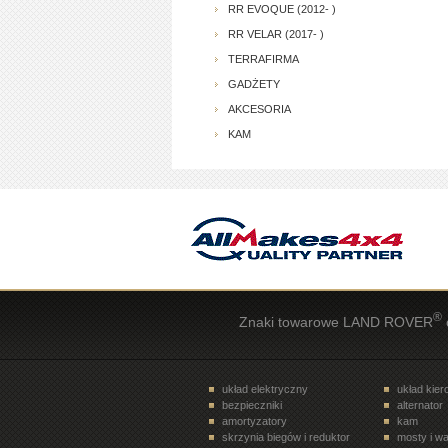
RR EVOQUE (2012- )
RR VELAR (2017- )
TERRAFIRMA
GADŻETY
AKCESORIA
KAM
®
Znaki towarowe LAND ROVER
układ elektryczny
układ kie
bezpieczniki
alternator
amortyzatory
kam
skrzynia biegów i reduktor
mosty i wa