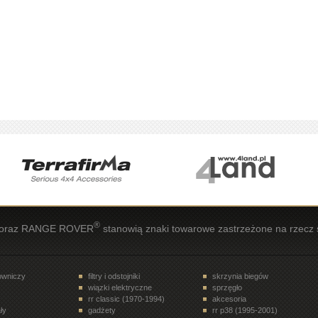
®
oraz RANGE ROVER
stanowią znaki towarowe zastrzeżone na rzecz 
rowniczy
filtry i odstojniki
skrzynia biegów
wiązki elektryczne
sprzęgło
rr classic (1970-1994)
akcesoria
ły
gadżety
rr p38 (1995-2001)