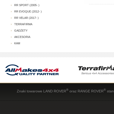
RR SPORT (2005- )
RR EVOQUE (2012- )
RR VELAR (2017- )
TERRAFIRMA
GADŻETY
AKCESORIA
KAM
®
®
Znaki towarowe LAND ROVER
oraz RANGE ROVER
stan