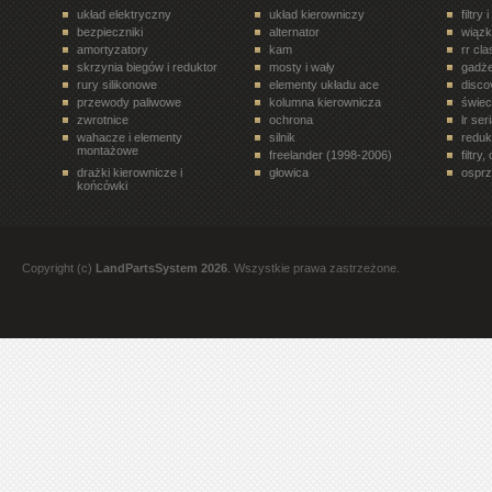
układ elektryczny
układ kierowniczy
filtry 
bezpieczniki
alternator
wiązk
amortyzatory
kam
rr cl
skrzynia biegów i reduktor
mosty i wały
gadże
rury silikonowe
elementy układu ace
disco
przewody paliwowe
kolumna kierownicza
świe
zwrotnice
ochrona
lr ser
wahacze i elementy
silnik
reduk
montażowe
freelander (1998-2006)
filtry
drażki kierownicze i
głowica
osprz
końcówki
układ paliwowy
terrafirma
ukła
drzwi tył
półosie, przeguby
elem
rr velar (2017- )
siłowniki
disco
rury i tłumiki
zawory, regulatory
koła 
Copyright (c)
LandPartsSystem 2026
. Wszystkie prawa zastrzeżone.
filtry. oleje, smary
paski, rolki, napinacze
freel
all terrain
rury i przewody
stero
dyferencjał
discovery 1 (1989-1998)
nadwo
oleje
elementy wnętrza pojazdu
rr l3
przekaźniki
trójniki, czwórniki i złączki
bebny
mont
pompy hamulcowe
rr evoque (2012- )
zawor
zabieraki
termostaty
eleme
mosty i wały napędowe
elementy nadwozia
przek
przewody hamulcowe
półosie, przeguby,
częśc
zabieraki
zest
narzędzia
układ zapłonowy
eleme