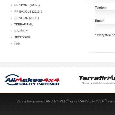
RR SPORT (2005- )
Telefon*
RR EVOQUE (2012- )
RR VELAR (2017- )
Email*
TERRAFIRMA
GADŻETY
* Wszystkie p
AKCESORIA
KAM
®
®
Znaki towarowe LAND ROVER
oraz RANGE ROVER
stan