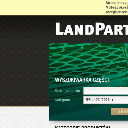
Strona korzyst
Możesz określ
przeglądarce.
Szukaj produktu:
RR L405 (2013- )
Kategoria: