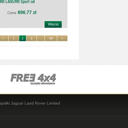
896.77 zł
Cena:
Więcej
<
1
2
3
...
58
>
spółki Jaguar Land Rover Limited