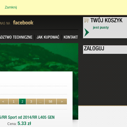
Zamknij
jest pusty
NAS
NA
<
1
2
3
...
58
>
5.33 zł
Cena: