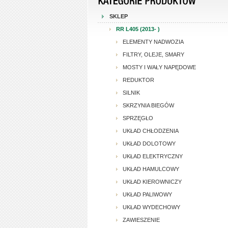
SKLEP
RR L405 (2013- )
ELEMENTY NADWOZIA
FILTRY, OLEJE, SMARY
MOSTY I WAŁY NAPĘDOWE
REDUKTOR
SILNIK
SKRZYNIA BIEGÓW
SPRZĘGŁO
UKŁAD CHŁODZENIA
UKŁAD DOLOTOWY
UKŁAD ELEKTRYCZNY
UKŁAD HAMULCOWY
UKŁAD KIEROWNICZY
UKŁAD PALIWOWY
UKŁAD WYDECHOWY
ZAWIESZENIE