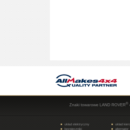
®
Znaki towarowe LAND ROVER
układ elektryczny
układ kie
bezpieczniki
alternator