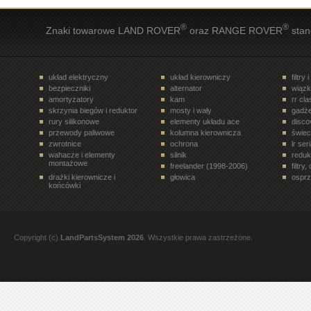
®
®
Znaki towarowe LAND ROVER
oraz RANGE ROVER
stan
układ elektryczny
układ kierowniczy
filtry 
bezpieczniki
alternator
wiązk
amortyzatory
kam
rr cl
skrzynia biegów i reduktor
mosty i wały
gadże
rury silikonowe
elementy układu ace
disco
przewody paliwowe
kolumna kierownicza
świe
zwrotnice
ochrona
lr ser
wahacze i elementy
silnik
reduk
montażowe
freelander (1998-2006)
filtry
drażki kierownicze i
głowica
osprz
końcówki
układ paliwowy
terrafirma
ukła
drzwi tył
półosie, przeguby
elem
rr velar (2017- )
siłowniki
disco
rury i tłumiki
zawory, regulatory
koła 
Copyright (c)
LandPartsSystem 2026
. Wszystkie prawa zastrzeżone.
filtry. oleje, smary
paski, rolki, napinacze
freel
all terrain
rury i przewody
stero
dyferencjał
discovery 1 (1989-1998)
nadwo
oleje
elementy wnętrza pojazdu
rr l3
przekaźniki
trójniki, czwórniki i złączki
bebny
mont
pompy hamulcowe
rr evoque (2012- )
zawor